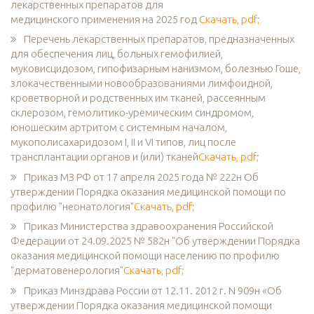
лекарственных препаратов для
медицинского применения на 2025 год
Скачать, pdf;
Перечень лекарственных препаратов, предназначенных
для обеспечения лиц, больных гемофилией,
муковисцидозом, гипофизарным нанизмом, болезнью Гоше,
злокачественными новообразованиями лимфоидной,
кроветворной и родственных им тканей, рассеянным
склерозом, гемолитико-уремическим синдромом,
юношеским артритом с системным началом,
мукополисахаридозом I, II и VI типов, лиц после
трансплантации органов и (или) тканей
Скачать, pdf;
Приказ МЗ РФ от 17 апреля 2025 года № 222н Об
утверждении Порядка оказания медицинской помощи по
профилю "неонатология"
Скачать, pdf;
Приказ Министерства здравоохранения Российской
Федерации от 24.09.2025 № 582н "Об утверждении Порядка
оказания медицинской помощи населению по профилю
"дерматовенерология"
Скачать, pdf;
Приказ Минздрава России от 12.11. 2012 г. N 909н «Об
утверждении Порядка оказания медицинской помощи