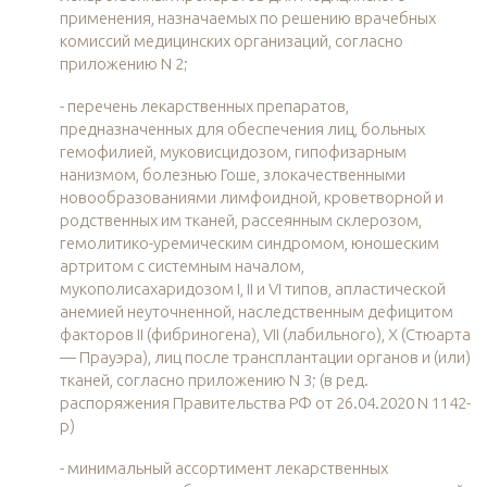
применения, назначаемых по решению врачебных
комиссий медицинских организаций, согласно
приложению N 2;
- перечень лекарственных препаратов,
предназначенных для обеспечения лиц, больных
гемофилией, муковисцидозом, гипофизарным
нанизмом, болезнью Гоше, злокачественными
новообразованиями лимфоидной, кроветворной и
родственных им тканей, рассеянным склерозом,
гемолитико-уремическим синдромом, юношеским
артритом с системным началом,
мукополисахаридозом I, II и VI типов, апластической
анемией неуточненной, наследственным дефицитом
факторов II (фибриногена), VII (лабильного), X (Стюарта
— Прауэра), лиц после трансплантации органов и (или)
тканей, согласно приложению N 3; (в ред.
распоряжения Правительства РФ от 26.04.2020 N 1142-
р)
- минимальный ассортимент лекарственных