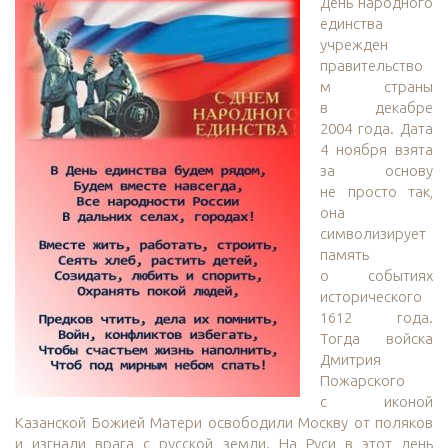
День народного
единства
учрежден
правительство
м страны
в декабре
2004 года. Дата
4 ноября взята
за основу
не просто так,
она
символизирует
память
о событиях
исторического
1612 года.
Тогда войска
Дмитрия
Пожарского
с иконой
Казанской Божией Матери освободили Москву от поляков
и изгнали врага с русской земли. На Руси в этот день