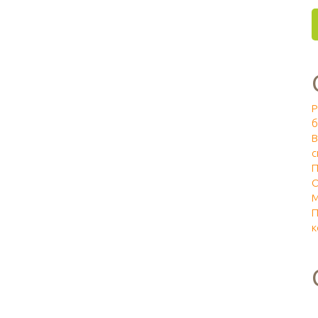
Р
б
В
с
П
О
М
П
к