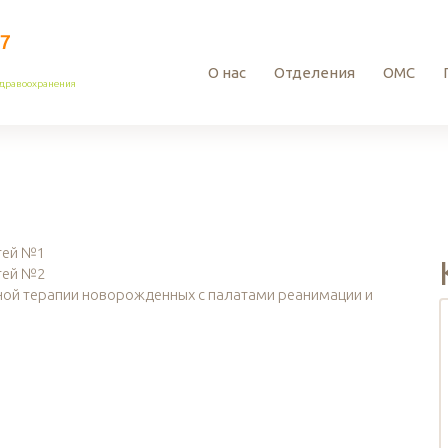
О нас
Отделения
ОМС
здравоохранения
тей №1
тей №2
ной терапии новорожденных с палатами реанимации и