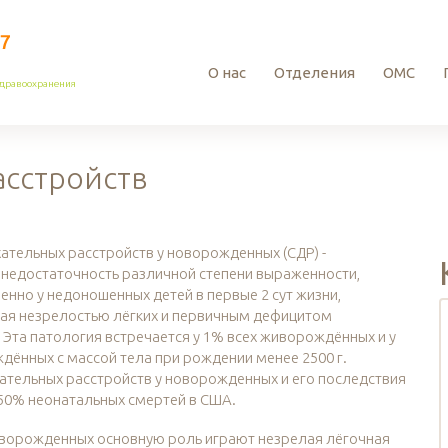
О нас
Отделения
ОМС
здравоохранения
асстройств
тельных расстройств у новорожденных (СДР) -
 недостаточность различной степени выраженности,
нно у недоношенных детей в первые 2 сут жизни,
ая незрелостью лёгких и первичным дефицитом
 Эта патология встречается у 1% всех живорождённых и у
ённых с массой тела при рождении менее 2500 г.
ательных расстройств у новорожденных и его последствия
-50% неонатальных смертей в США.
оворожденных основную роль играют незрелая лёгочная