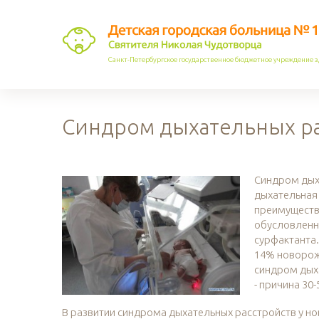
Санкт-Петербургское государственное бюджетное учреждение 
Синдром дыхательных р
Синдром дыха
дыхательная
преимуществе
обусловленн
сурфактанта.
14% новорожд
синдром дых
- причина 30
В развитии синдрома дыхательных расстройств у н