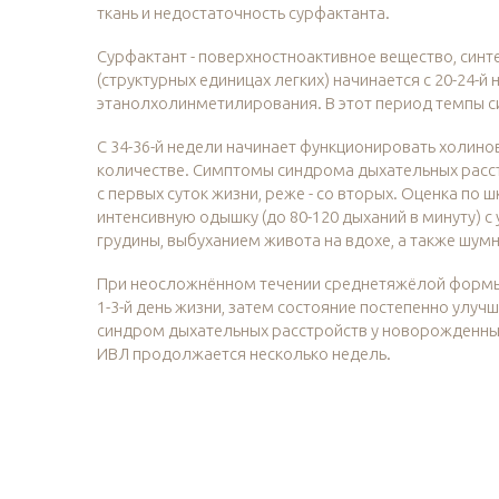
ткань и недостаточность сурфактанта.
Сурфактант - поверхностноактивное вещество, синте
(структурных единицах легких) начинается с 20-24-
этанолхолинметилирования. В этот период темпы си
С 34-36-й недели начинает функционировать холино
количестве. Симптомы синдрома дыхательных расс
с первых суток жизни, реже - со вторых. Оценка п
интенсивную одышку (до 80-120 дыханий в минуту) 
грудины, выбуханием живота на вдохе, а также шум
При неосложнённом течении среднетяжёлой формы
1-3-й день жизни, затем состояние постепенно улучш
синдром дыхательных расстройств у новорожденных,
ИВЛ продолжается несколько недель.