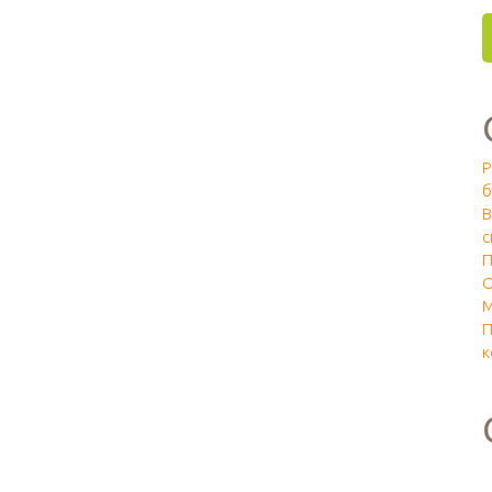
Р
б
В
с
П
О
М
П
к