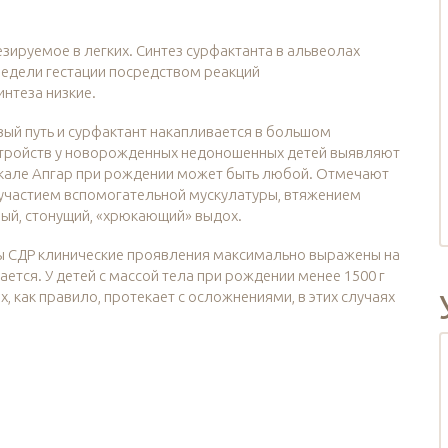
зируемое в легких. Синтез сурфактанта в альвеолах
й недели гестации посредством реакций
нтеза низкие.
вый путь и сурфактант накапливается в большом
тройств у новорожденных недоношенных детей выявляют
о шкале Апгар при рождении может быть любой. Отмечают
с участием вспомогательной мускулатуры, втяжением
ный, стонущий, «хрюкающий» выдох.
 СДР клинические проявления максимально выражены на
ается. У детей с массой тела при рождении менее 1500 г
 как правило, протекает с осложнениями, в этих случаях